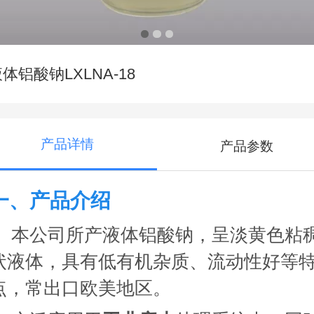
体铝酸钠LXLNA-18
产品详情
产品参数
一、产品介绍
本公司所产液体铝酸钠，呈淡黄色粘
状液体，具有低有机杂质、流动性好等
点，常出口欧美地区。