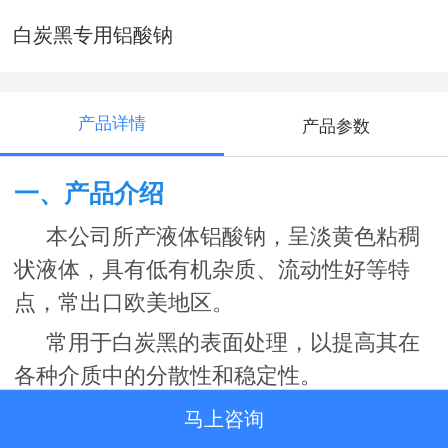
白炭黑专用铝酸钠
产品详情
产品参数
一、产品介绍
本公司所产液体铝酸钠，呈淡黄色粘稠
状液体，具有低有机杂质、流动性好等特
点，常出口欧美地区。
常用于白炭黑的表面处理，以提高其在
各种介质中的分散性和稳定性。
（可根据客户需求生产不同指标的液体
马上咨询