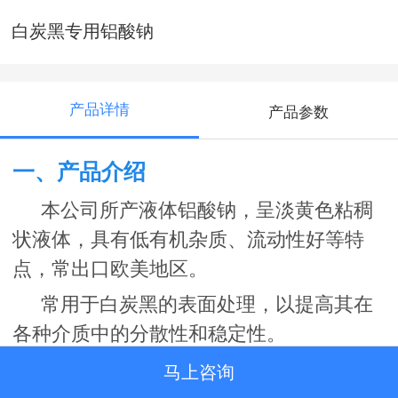
白炭黑专用铝酸钠
产品详情
产品参数
一、产品介绍
本公司所产液体铝酸钠，呈淡黄色粘稠
状液体，具有低有机杂质、流动性好等特
点，常出口欧美地区。
常用于白炭黑的表面处理，以提高其在
各种介质中的分散性和稳定性。
（可根据客户需求生产不同指标的液体
马上咨询