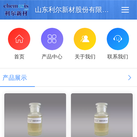
山东利尔新材股份有限公司
首页
产品中心
关于我们
联系我们
产品展示